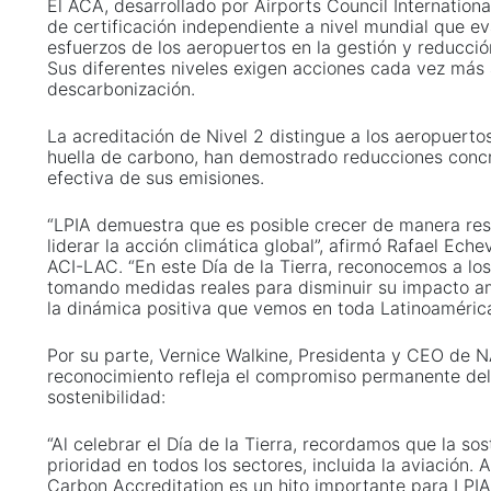
El ACA, desarrollado por Airports Council Internationa
de certificación independiente a nivel mundial que ev
esfuerzos de los aeropuertos en la gestión y reducci
Sus diferentes niveles exigen acciones cada vez más 
descarbonización.
La acreditación de Nivel 2 distingue a los aeropuert
huella de carbono, han demostrado reducciones concr
efectiva de sus emisiones.
“LPIA demuestra que es posible crecer de manera re
liderar la acción climática global”, afirmó Rafael Ech
ACI-LAC. “En este Día de la Tierra, reconocemos a lo
tomando medidas reales para disminuir su impacto am
la dinámica positiva que vemos en toda Latinoamérica
Por su parte, Vernice Walkine, Presidenta y CEO de 
reconocimiento refleja el compromiso permanente del
sostenibilidad:
“Al celebrar el Día de la Tierra, recordamos que la so
prioridad en todos los sectores, incluida la aviación. 
Carbon Accreditation es un hito importante para LPIA