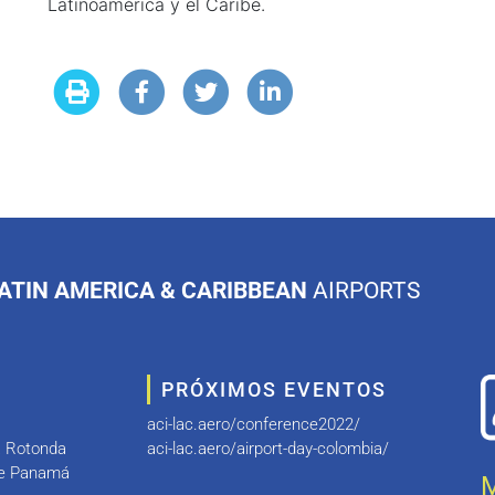
Latinoamérica y el Caribe.
ATIN AMERICA & CARIBBEAN
AIRPORTS
PRÓXIMOS EVENTOS
aci-lac.aero/conference2022/
a Rotonda
aci-lac.aero/airport-day-colombia/
de Panamá
M