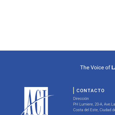
The Voice of
L
CONTACTO
Dirección
PH Lumiere, 20-A, Ave.L
Costa del Este, Ciudad 